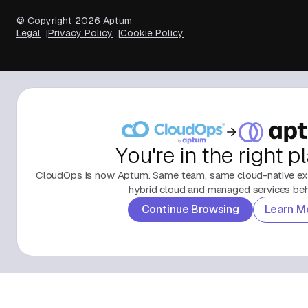
© Copyright
2026
Aptum
Legal
Privacy Policy
Cookie Policy
You're in the right p
CloudOps is now Aptum. Same team, same cloud-native exp
hybrid cloud and managed services behi
Continue Browsing
Learn M