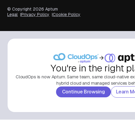
© Copyright
2026
Aptum
Legal
Privacy Policy
Cookie Policy
You're in the right p
CloudOps is now Aptum. Same team, same cloud-native exp
hybrid cloud and managed services behi
Continue Browsing
Learn M