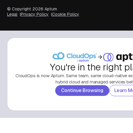
© Copyright
2026
Aptum
Legal
Privacy Policy
Cookie Policy
You're in the right p
CloudOps is now Aptum. Same team, same cloud-native exp
hybrid cloud and managed services behi
Continue Browsing
Learn M