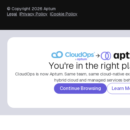
© Copyright
2026
Aptum
Legal
Privacy Policy
Cookie Policy
You're in the right p
CloudOps is now Aptum. Same team, same cloud-native exp
hybrid cloud and managed services behi
Continue Browsing
Learn M