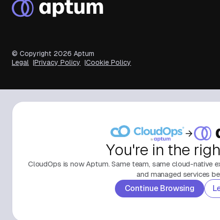
© Copyright
2026
Aptum
Legal
Privacy Policy
Cookie Policy
You're in the rig
CloudOps is now Aptum. Same team, same cloud-native exp
and managed services beh
Continue Browsing
L