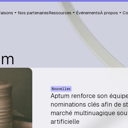
faisons
Nos partenaires
Ressources
Événements
À propos
Co
um
Nouvelles
Aptum renforce son équipe 
nominations clés afin de s
marché multinuagique soute
artificielle