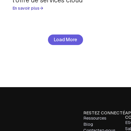
l’offre de services cloud
En savoir plus
Load More
RESTEZ CONNECTÉ
AP
CO
Ressources
ES
Blog
Sa
Contactez-nous