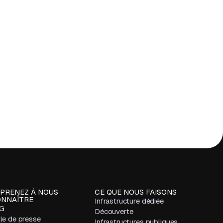
PRENEZ À NOUS
CE QUE NOUS FAISONS
NNAÎTRE
Infrastructure dédiée
G
Découverte
lle de presse
Infrastructures publiques