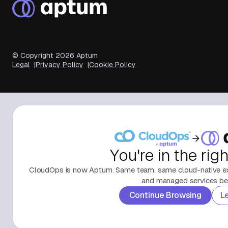
© Copyright
2026
Aptum
Legal
Privacy Policy
Cookie Policy
You're in the rig
CloudOps is now Aptum. Same team, same cloud-native exp
and managed services beh
Continue Browsing
L