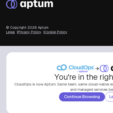
© Copyright
2026
Aptum
Legal
Privacy Policy
Cookie Policy
You're in the rig
CloudOps is now Aptum. Same team, same cloud-native exp
and managed services beh
Continue Browsing
L